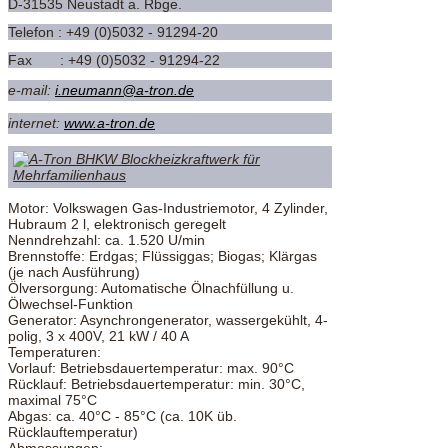
D-31535 Neustadt a. Rbge.
Telefon : +49 (0)5032 - 91294-20
Fax : +49 (0)5032 - 91294-22
e-mail:
i.neumann@a-tron.de
internet:
www.a-tron.de
Motor: Volkswagen Gas-Industriemotor, 4 Zylinder,
Hubraum 2 l, elektronisch geregelt
Nenndrehzahl: ca. 1.520 U/min
Brennstoffe: Erdgas; Flüssiggas; Biogas; Klärgas
(je nach Ausführung)
Ölversorgung: Automatische Ölnachfüllung u.
Ölwechsel-Funktion
Generator: Asynchrongenerator, wassergekühlt, 4-
polig, 3 x 400V, 21 kW / 40 A
Temperaturen:
Vorlauf: Betriebsdauertemperatur: max. 90°C
Rücklauf: Betriebsdauertemperatur: min. 30°C,
maximal 75°C
Abgas: ca. 40°C - 85°C (ca. 10K üb.
Rücklauftemperatur)