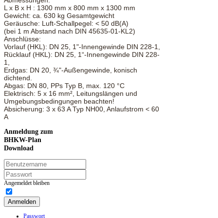
Abmessungen:
L x B x H : 1300 mm x 800 mm x 1300 mm
Gewicht: ca. 630 kg Gesamtgewicht
Geräusche: Luft-Schallpegel: < 50 dB(A)
(bei 1 m Abstand nach DIN 45635-01-KL2)
Anschlüsse:
Vorlauf (HKL): DN 25, 1"-Innengewinde DIN 228-1,
Rücklauf (HKL): DN 25, 1“-Innengewinde DIN 228-
1,
Erdgas: DN 20, ¾"-Außengewinde, konisch
dichtend.
Abgas: DN 80, PPs Typ B, max. 120 °C
Elektrisch: 5 x 16 mm², Leitungslängen und
Umgebungsbedingungen beachten!
Absicherung: 3 x 63 A Typ NH00, Anlaufstrom < 60
A
Anmeldung
zum
BHKW-Plan
Download
Angemeldet bleiben
Anmelden
Passwort