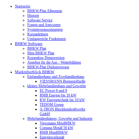
Startseite
BHKW-Plan Allgemein
Historie
Software Service
Fragen und Antworten
Systemvoraussetzungen
Kurzanleitung
Umfangreiche Funktionen
BHKW Software
BHKW Plan
Mini BHKW Plan
Kostenlose Demoversion
Angebot für die Aus - Weiterbildung
BHKW-Plan Diplomversion
Marktüberblick BHKW
Einfamilienhaus und Zweifamilienhaus
VIESSMANN Brennstoffzelle
kleines Mehrfamilienhaus und Gewerbe
EC Power 6 und 9
RMB Energie bis 10 kW
KW Energietechnik bis 10 kW
TEDOM Group
A-TRON Blockheizkraftwerke
GmbH
Mehrfamilienhäuser, Gewerbe und Industrie
Viessmann MiniBHKW
Comuna Metall 50 kW
RMB MiniBHKW
Energiewerkstatt