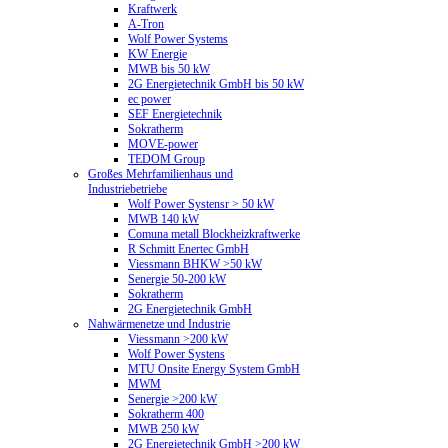
Kraftwerk
A-Tron
Wolf Power Systems
KW Energie
MWB bis 50 kW
2G Energietechnik GmbH bis 50 kW
ec power
SEF Energietechnik
Sokratherm
MOVE-power
TEDOM Group
Großes Mehrfamilienhaus und
Industriebetriebe
Wolf Power Systensr > 50 kW
MWB 140 kW
Comuna metall Blockheizkraftwerke
R Schmitt Enertec GmbH
Viessmann BHKW >50 kW
Senergie 50-200 kW
Sokratherm
2G Energietechnik GmbH
Nahwärmenetze und Industrie
Viessmann >200 kW
Wolf Power Systens
MTU Onsite Energy System GmbH
MWM
Senergie >200 kW
Sokratherm 400
MWB 250 kW
2G Energietechnik GmbH >200 kW