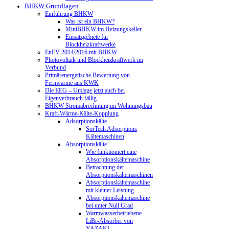
BHKW Grundlagen
Einführung BHKW
Was ist ein BHKW?
MiniBHKW im Heizungskeller
Einsatzgebiete für
Blockheizkraftwerke
EnEV 2014/2016 mit BHKW
Photovoltaik und Blockheizkraftwerk im
Verbund
Primärenergetische Bewertung von
Fernwärme aus KWK
Die EEG – Umlage jetzt auch bei
Eigenverbrauch fällig
BHKW Stromabrechnung im Wohnungsbau
Kraft-Wärme-Kälte-Kopplung
Adsorptionskälte
SorTech Adsorptions
Kältemaschinen
Absorptionskälte
Wie funktioniert eine
Absorptionskältemaschine
Betrachtung der
Absorptionskältemaschinen
Absorptionskältemaschine
mit kleiner Leistung
Absorptionskältemaschine
bei unter Null Grad
Warmwasserbetriebene
LiBr-Absorber von
YAZAKI