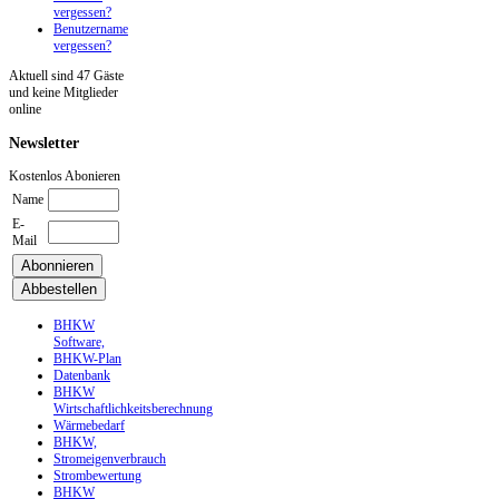
vergessen?
Benutzername
vergessen?
Aktuell sind 47 Gäste
und keine Mitglieder
online
Newsletter
Kostenlos Abonieren
Name
E-
Mail
BHKW
Software,
BHKW-Plan
Datenbank
BHKW
Wirtschaftlichkeitsberechnung
Wärmebedarf
BHKW,
Stromeigenverbrauch
Strombewertung
BHKW