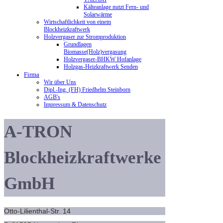
Kälteanlage nutzt Fern- und
Solarwärme
Wirtschaftlichkeit von einem
Blockheizkraftwerk
Holzvergaser zur Stromproduktion
Grundlagen
Biomasse(Holz)vergasung
Holzvergaser-BHKW Hofanlage
Holzgas-Heizkraftwerk Senden
Firma
Wir über Uns
Dipl.-Ing. (FH) Friedhelm Steinborn
AGB's
Impressum & Datenschutz
A-TRON
Blockheizkraftwerke
GmbH
Otto-Lilienthal-Str. 14