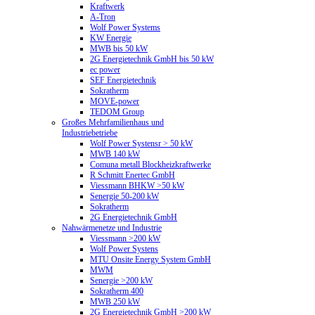
Kraftwerk
A-Tron
Wolf Power Systems
KW Energie
MWB bis 50 kW
2G Energietechnik GmbH bis 50 kW
ec power
SEF Energietechnik
Sokratherm
MOVE-power
TEDOM Group
Großes Mehrfamilienhaus und
Industriebetriebe
Wolf Power Systensr > 50 kW
MWB 140 kW
Comuna metall Blockheizkraftwerke
R Schmitt Enertec GmbH
Viessmann BHKW >50 kW
Senergie 50-200 kW
Sokratherm
2G Energietechnik GmbH
Nahwärmenetze und Industrie
Viessmann >200 kW
Wolf Power Systens
MTU Onsite Energy System GmbH
MWM
Senergie >200 kW
Sokratherm 400
MWB 250 kW
2G Energietechnik GmbH >200 kW