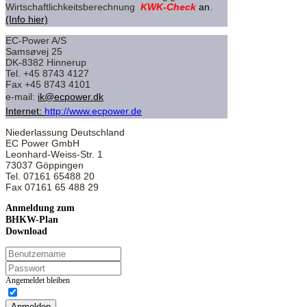
Wirtschaftlichkeitsberechnung
KWK-Check
an
.
(Info hier)
EC-Power A/S
Samsøvej 25
DK-8382 Hinnerup
Tel. +45 8743 4127
Fax +45 8743 4101
e-mail:
ik@ecpower.dk
Internet:
http://www.ecpower.de
Niederlassung Deutschland
EC Power GmbH
Leonhard-Weiss-Str. 1
73037 Göppingen
Tel. 07161 65488 20
Fax 07161 65 488 29
Anmeldung
zum
BHKW-Plan
Download
Angemeldet bleiben
Anmelden