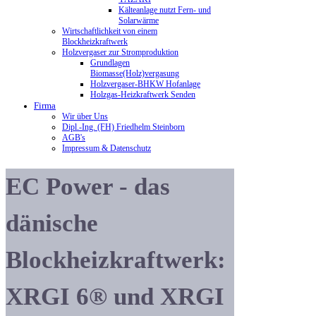
Kälteanlage nutzt Fern- und
Solarwärme
Wirtschaftlichkeit von einem
Blockheizkraftwerk
Holzvergaser zur Stromproduktion
Grundlagen
Biomasse(Holz)vergasung
Holzvergaser-BHKW Hofanlage
Holzgas-Heizkraftwerk Senden
Firma
Wir über Uns
Dipl.-Ing. (FH) Friedhelm Steinborn
AGB's
Impressum & Datenschutz
EC Power - das
dänische
Blockheizkraftwerk:
XRGI 6® und XRGI