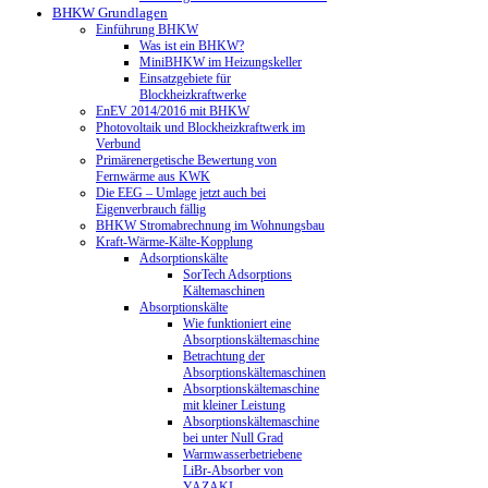
BHKW Grundlagen
Einführung BHKW
Was ist ein BHKW?
MiniBHKW im Heizungskeller
Einsatzgebiete für
Blockheizkraftwerke
EnEV 2014/2016 mit BHKW
Photovoltaik und Blockheizkraftwerk im
Verbund
Primärenergetische Bewertung von
Fernwärme aus KWK
Die EEG – Umlage jetzt auch bei
Eigenverbrauch fällig
BHKW Stromabrechnung im Wohnungsbau
Kraft-Wärme-Kälte-Kopplung
Adsorptionskälte
SorTech Adsorptions
Kältemaschinen
Absorptionskälte
Wie funktioniert eine
Absorptionskältemaschine
Betrachtung der
Absorptionskältemaschinen
Absorptionskältemaschine
mit kleiner Leistung
Absorptionskältemaschine
bei unter Null Grad
Warmwasserbetriebene
LiBr-Absorber von
YAZAKI