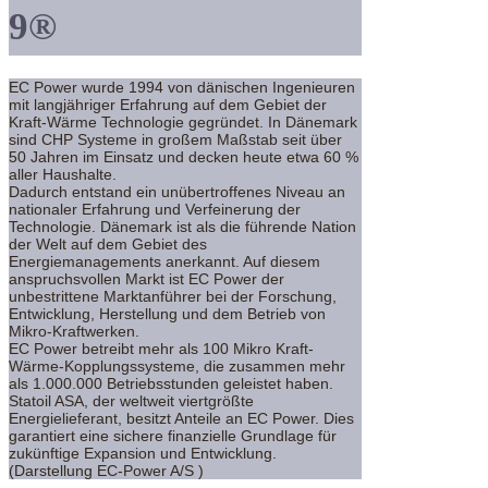
9®
EC Power wurde 1994 von dänischen Ingenieuren
mit langjähriger Erfahrung auf dem Gebiet der
Kraft-Wärme Technologie gegründet. In Dänemark
sind CHP Systeme in großem Maßstab seit über
50 Jahren im Einsatz und decken heute etwa 60 %
aller Haushalte.
Dadurch entstand ein unübertroffenes Niveau an
nationaler Erfahrung und Verfeinerung der
Technologie. Dänemark ist als die führende Nation
der Welt auf dem Gebiet des
Energiemanagements anerkannt. Auf diesem
anspruchsvollen Markt ist EC Power der
unbestrittene Marktanführer bei der Forschung,
Entwicklung, Herstellung und dem Betrieb von
Mikro-Kraftwerken.
EC Power betreibt mehr als 100 Mikro Kraft-
Wärme-Kopplungssysteme, die zusammen mehr
als 1.000.000 Betriebsstunden geleistet haben.
Statoil ASA, der weltweit viertgrößte
Energielieferant, besitzt Anteile an EC Power. Dies
garantiert eine sichere finanzielle Grundlage für
zukünftige Expansion und Entwicklung.
(Darstellung EC-Power A/S )