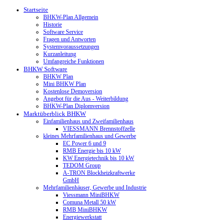
Startseite
BHKW-Plan Allgemein
Historie
Software Service
Fragen und Antworten
Systemvoraussetzungen
Kurzanleitung
Umfangreiche Funktionen
BHKW Software
BHKW Plan
Mini BHKW Plan
Kostenlose Demoversion
Angebot für die Aus - Weiterbildung
BHKW-Plan Diplomversion
Marktüberblick BHKW
Einfamilienhaus und Zweifamilienhaus
VIESSMANN Brennstoffzelle
kleines Mehrfamilienhaus und Gewerbe
EC Power 6 und 9
RMB Energie bis 10 kW
KW Energietechnik bis 10 kW
TEDOM Group
A-TRON Blockheizkraftwerke
GmbH
Mehrfamilienhäuser, Gewerbe und Industrie
Viessmann MiniBHKW
Comuna Metall 50 kW
RMB MiniBHKW
Energiewerkstatt