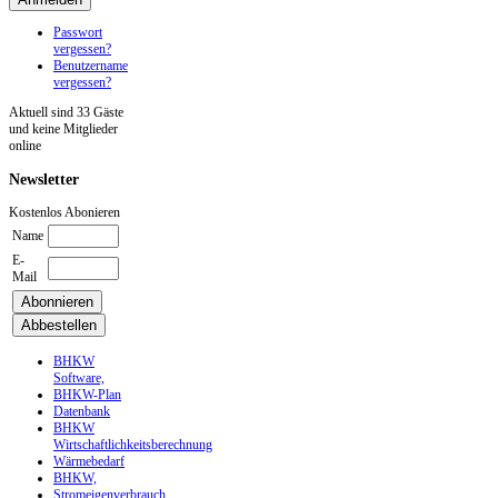
Passwort
vergessen?
Benutzername
vergessen?
Aktuell sind 33 Gäste
und keine Mitglieder
online
Newsletter
Kostenlos Abonieren
Name
E-
Mail
BHKW
Software,
BHKW-Plan
Datenbank
BHKW
Wirtschaftlichkeitsberechnung
Wärmebedarf
BHKW,
Stromeigenverbrauch