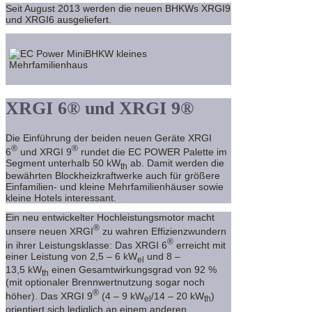
Seit August 2013 werden die neuen BHKWs XRGI9
und XRGI6 ausgeliefert.
XRGI 6® und XRGI 9®
Die Einführung der beiden neuen Geräte XRGI
®
®
6
und XRGI 9
rundet die EC POWER Palette im
Segment unterhalb 50 kW
ab. Damit werden die
th
bewährten Blockheizkraftwerke auch für größere
Einfamilien- und kleine Mehrfamilienhäuser sowie
kleine Hotels interessant.
Ein neu entwickelter Hochleistungsmotor macht
®
unsere neuen XRGI
zu wahren Effizienzwundern
®
in ihrer Leistungsklasse: Das XRGI 6
erreicht mit
einer Leistung von 2,5 – 6 kW
und 8 –
el
13,5 kW
einen Gesamtwirkungsgrad von 92 %
th
(mit optionaler Brennwertnutzung sogar noch
®
höher). Das XRGI 9
(4 – 9 kW
/14 – 20 kW
)
el
th
orientiert sich lediglich an einem anderen