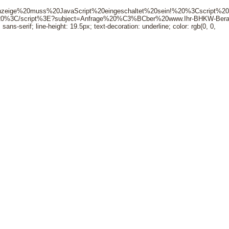
ge%20muss%20JavaScript%20eingeschaltet%20sein!%20%3Cscript%20typ
E%20%3C/script%3E?subject=Anfrage%20%C3%BCber%20www.Ihr-BHKW-Berat
sans-serif; line-height: 19.5px; text-decoration: underline; color: rgb(0, 0,