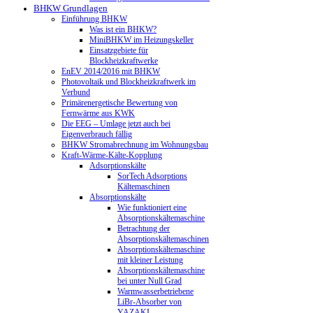
BHKW Grundlagen
Einführung BHKW
Was ist ein BHKW?
MiniBHKW im Heizungskeller
Einsatzgebiete für
Blockheizkraftwerke
EnEV 2014/2016 mit BHKW
Photovoltaik und Blockheizkraftwerk im
Verbund
Primärenergetische Bewertung von
Fernwärme aus KWK
Die EEG – Umlage jetzt auch bei
Eigenverbrauch fällig
BHKW Stromabrechnung im Wohnungsbau
Kraft-Wärme-Kälte-Kopplung
Adsorptionskälte
SorTech Adsorptions
Kältemaschinen
Absorptionskälte
Wie funktioniert eine
Absorptionskältemaschine
Betrachtung der
Absorptionskältemaschinen
Absorptionskältemaschine
mit kleiner Leistung
Absorptionskältemaschine
bei unter Null Grad
Warmwasserbetriebene
LiBr-Absorber von
YAZAKI