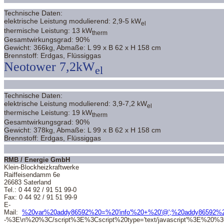
Technische Daten:
elektrische Leistung modulierend: 2,9-5 kW
el
thermische Leistung: 13 kW
therm
Gesamtwirkungsgrad: 90%
Gewicht: 366kg, Abmaße: L 99 x B 62 x H 158 cm
Brennstoff: Erdgas, Flüssiggas
Neotower 7,2kW
el
Technische Daten:
elektrische Leistung modulierend: 3,9-7,2 kW
el
thermische Leistung: 19 kW
therm
Gesamtwirkungsgrad: 90%
Gewicht: 378kg, Abmaße: L 99 x B 62 x H 158 cm
Brennstoff: Erdgas, Flüssiggas
RMB / Energie GmbH
Klein-Blockheizkraftwerke
Raiffeisendamm 6e
26683 Saterland
Tel.: 0 44 92 / 91 51 99-0
Fax: 0 44 92 / 91 51 99-9
E-
Mail:
%20var%20addy86592%20=%20'info'%20+%20'@';%20addy86592%2
-%3E\n%20%3C/script%3E%3Cscript%20type='text/javascript'%3E%20%3C!-