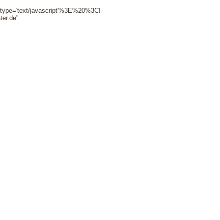
e='text/javascript'%3E%20%3C!-
er.de"