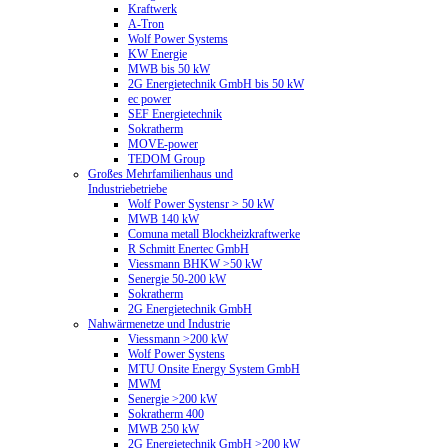
Kraftwerk
A-Tron
Wolf Power Systems
KW Energie
MWB bis 50 kW
2G Energietechnik GmbH bis 50 kW
ec power
SEF Energietechnik
Sokratherm
MOVE-power
TEDOM Group
Großes Mehrfamilienhaus und
Industriebetriebe
Wolf Power Systensr > 50 kW
MWB 140 kW
Comuna metall Blockheizkraftwerke
R Schmitt Enertec GmbH
Viessmann BHKW >50 kW
Senergie 50-200 kW
Sokratherm
2G Energietechnik GmbH
Nahwärmenetze und Industrie
Viessmann >200 kW
Wolf Power Systens
MTU Onsite Energy System GmbH
MWM
Senergie >200 kW
Sokratherm 400
MWB 250 kW
2G Energietechnik GmbH >200 kW