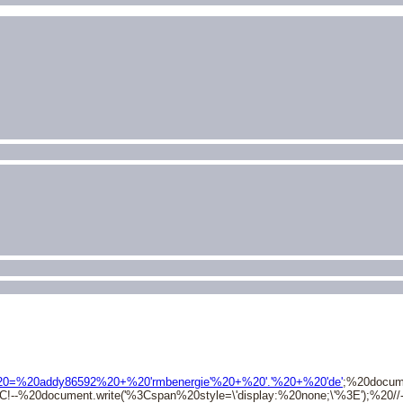
0=%20addy86592%20+%20'rmbenergie'%20+%20'.'%20+%20'de'
;%20docum
-%20document.write('%3Cspan%20style=\'display:%20none;\'%3E');%20//-