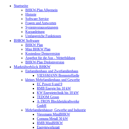
Startseite
BHKW-Plan Allgemein
Historie
Software Service
Fragen und Antworten
Systemvoraussetzungen
Kurzanleitung
Umfangreiche Funktionen
BHKW Software
BHKW Plan
Mini BHKW Plan
Kostenlose Demoversion
Angebot für die Aus - Weiterbildung
BHKW-Plan Diplomversion
Marktüberblick BHKW
Einfamilienhaus und Zweifamilienhaus
VIESSMANN Brennstoffzelle
kleines Mehrfamilienhaus und Gewerbe
EC Power 6 und 9
RMB Energie bis 10 kW
KW Energietechnik bis 10 kW
TEDOM Group
A-TRON Blockheizkraftwerke
GmbH
Mehrfamilienhäuser, Gewerbe und Industrie
Viessmann MiniBHKW
Comuna Metall 50 kW
RMB MiniBHKW
Energiewerkstatt